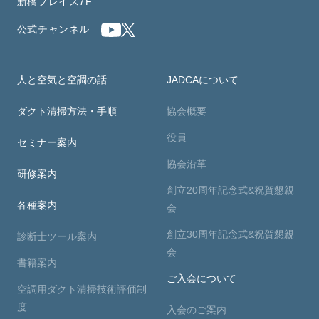
新橋プレイス7F
公式チャンネル
人と空気と空調の話
JADCAについて
ダクト清掃方法・手順
協会概要
役員
セミナー案内
協会沿革
研修案内
創立20周年記念式&祝賀懇親
各種案内
会
創立30周年記念式&祝賀懇親
診断士ツール案内
会
書籍案内
ご入会について
空調用ダクト清掃技術評価制
度
入会のご案内