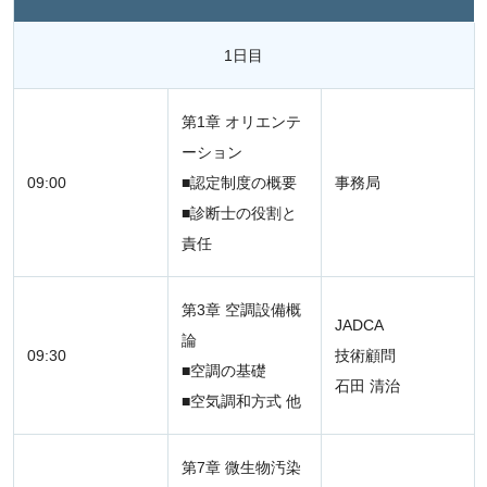
1日目
第1章 オリエンテ
ーション
09:00
■認定制度の概要
事務局
■診断士の役割と
責任
第3章 空調設備概
JADCA
論
09:30
技術顧問
■空調の基礎
石田 清治
■空気調和方式 他
第7章 微生物汚染