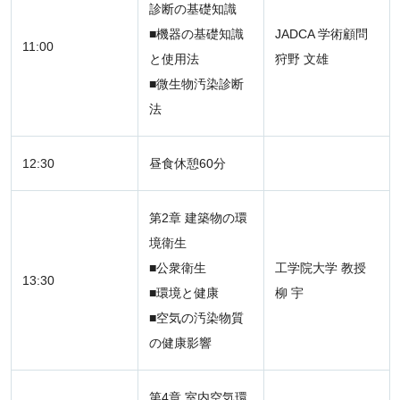
診断の基礎知識
■機器の基礎知識
JADCA 学術顧問
11:00
と使用法
狩野 文雄
■微生物汚染診断
法
12:30
昼食休憩60分
第2章 建築物の環
境衛生
■公衆衛生
工学院大学 教授
13:30
■環境と健康
柳 宇
■空気の汚染物質
の健康影響
第4章 室内空気環