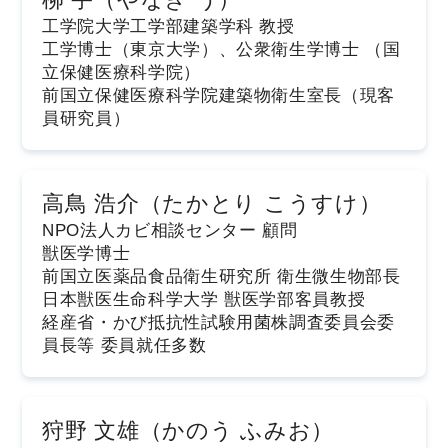
柳 宇（やなぎ う）
工学院大学工学部建築学科 教授
工学博士（東京大学）、公衆衛生学博士 （国
立保健医療科学院）
前国立保健医療科学院建築物衛生室長（現客
員研究員）
高鳥 浩介（たかとり こうすけ）
NPO法人カビ相談センター 顧問
獣医学博士
前国立医薬品食品衛生研究所 衛生微生物部長
日本獣医生命科学大学 獣医学部客員教授
経産省・かび抵抗性試験用菌株調査委員会委
員長等 委員就任多数
狩野 文雄（かのう ふみお）