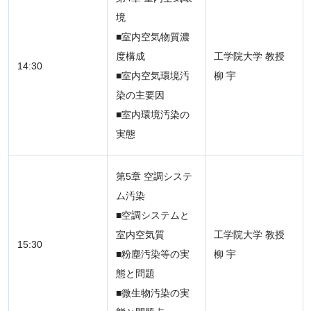
境
■室内空気物質濃
度構成
工学院大学 教授
14:30
■室内空気環境汚
柳 宇
染の主要因
■室内環境汚染の
実態
第5章 空調システ
ム汚染
■空調システムと
室内空気質
工学院大学 教授
15:30
■粉塵汚染等の実
柳 宇
態と問題
■微生物汚染の実