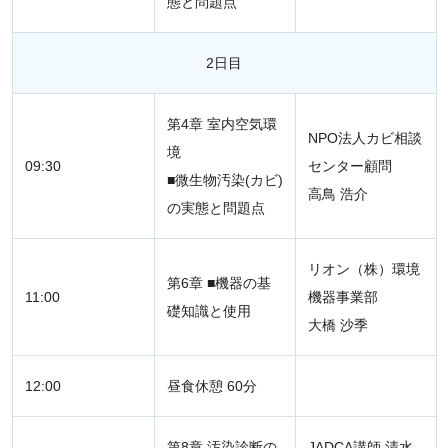
態と問題点
2日目
第4章 室内空気環
NPO法人カビ相談
境
09:30
センター顧問
■微生物汚染(カビ)
高鳥 浩介
の実態と問題点
リオン（株）環境
第6章 ■機器の基
11:00
機器事業部
礎知識と使用
大橋 沙季
12:00
昼食休憩 60分
第8章 汚染診断の
JADCA講師 清水