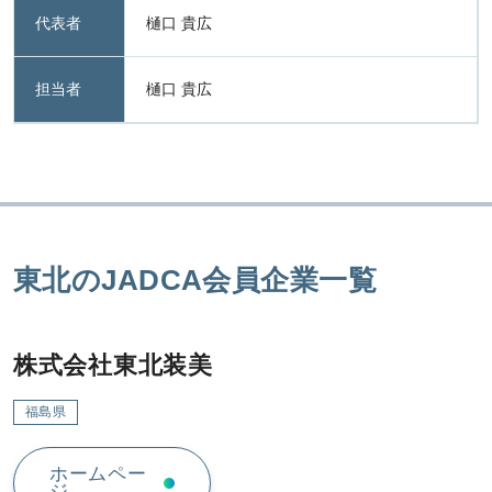
代表者
樋口 貴広
担当者
樋口 貴広
東北のJADCA会員企業一覧
株式会社東北装美
福島県
ホームペー
ジ