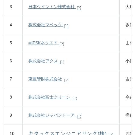
3
日本ウイントン株式会社
大廻
4
株式会社マベック
坂口
5
㈱TSKネクスト
山田
6
株式会社アクス
小川
7
東亜管財株式会社
吉田
8
株式会社富士クリーン
今井
9
株式会社ジャパントーア
樫森
キタックスエンジニアリング(株)
10
西本