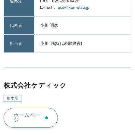
連絡先
FAX：025-283-4426
E-mail：
acs@kan-etsu.jp
代表者
小川 明彦
担当者
小川 明彦(代表取締役)
株式会社ケディック
栃木県
ホームペー
ジ