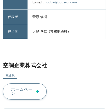
E-mail：
ooba@opus-gr.com
代表者
菅原 俊樹
担当者
大庭 孝仁（常務取締役）
空調企業株式会社
宮城県
ホームペー
ジ