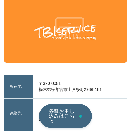
〒320-0051
所在地
栃木県宇都宮市上戸祭町2936-181
TEL：070-8306-1996
各種お申し
連絡先
FAX：028-333-1369
込みはこち
E-mail：
info@tbiservice.jp
ら