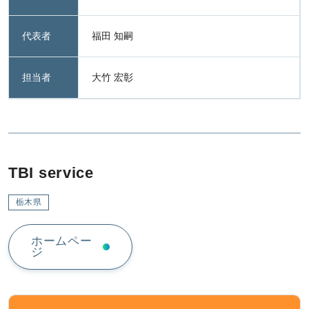
代表者
福田 知嗣
担当者
大竹 宏彰
TBI service
栃木県
ホームペー
ジ