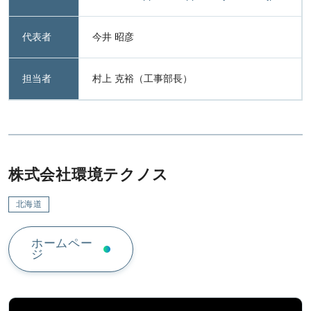
代表者
今井 昭彦
担当者
村上 克裕（工事部長）
株式会社環境テクノス
北海道
ホームペー
ジ