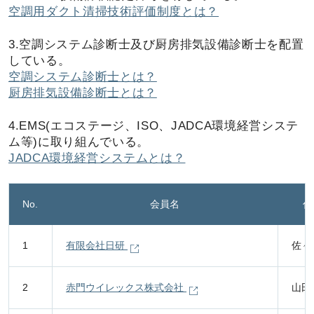
空調用ダクト清掃技術評価制度とは？
3.空調システム診断士及び厨房排気設備診断士を配置
している。
空調システム診断士とは？
厨房排気設備診断士とは？
4.EMS(エコステージ、ISO、JADCA環境経営システ
ム等)に取り組んでいる。
JADCA環境経営システムとは？
No.
会員名
代
1
有限会社日研
佐々
2
赤門ウイレックス株式会社
山田