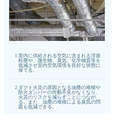
1.
室内に供給される空気に含まれる浮遊
粉塵や、微生物、臭気、化学物質等を
低減させ室内空気環境を良好な状態に
保てる。
2.
ダクト火災の原因となる油塵の堆積や
防火ダンパーの作動不良がなくなり、
火災のリスクを減らすことにつなが
る。また、油塵の堆積による臭気の問
題も低減できる。