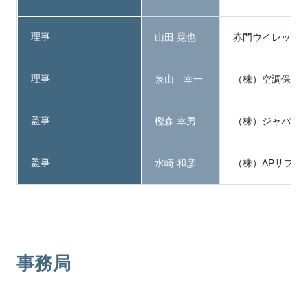
理事
山田 晃也
赤門ウイレックス
理事
泉山 幸一
（株）空調保全工
監事
樫森 幸男
（株）ジャパント
監事
水崎 和彦
（株）APサプラ
事務局