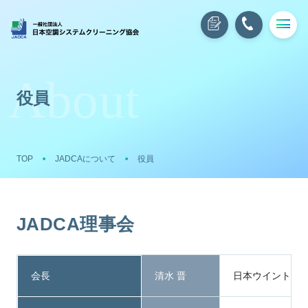
役員
TOP
JADCAについて
役員
JADCA理事会
会長
清水 晋
日本ウイントン（