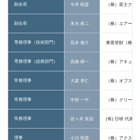
副会長
今井 昭彦
（株）富士クリー
副会長
末光 眞ニ
（株）エアーアン
専務理事（技術部門）
花木 俊介
東亜管財（株） 
専務理事（総務部門）
高橋 耕一
（株）アキュアリ
常務理事
大庭 孝仁
（株）オプス 取
常務理事
中村 一午
（株）クリーンシ
常務理事
佐々木 良信
(有) 日研 代表取
理事
小川 明彦
（株）アクス 代