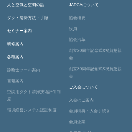
人と空気と空調の話
JADCAについて
ダクト清掃方法・手順
協会概要
役員
セミナー案内
協会沿革
研修案内
創立20周年記念式&祝賀懇親
各種案内
会
創立30周年記念式&祝賀懇親
診断士ツール案内
会
書籍案内
ご入会について
空調用ダクト清掃技術評価制
度
入会のご案内
環境経営システム認証制度
会員特典・入会手続き
会員企業