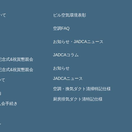
いて
ビル空気環境表彰
空調FAQ
お知らせ・JADCAニュース
JADCAコラム
記念式&祝賀懇親会
お知らせ
記念式&祝賀懇親会
JADCAニュース
いて
空調・換気ダクト清掃特記仕様
内
厨房排気ダクト清特記仕様
入会手続き
ン