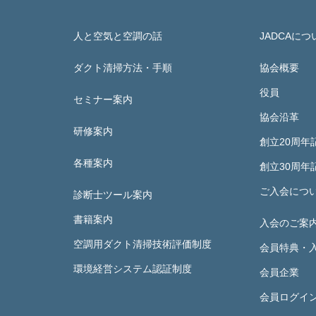
人と空気と空調の話
JADCAにつ
ダクト清掃方法・手順
協会概要
役員
セミナー案内
協会沿革
研修案内
創立20周年
各種案内
創立30周年
ご入会につ
診断士ツール案内
書籍案内
入会のご案
空調用ダクト清掃技術評価制度
会員特典・
環境経営システム認証制度
会員企業
会員ログイ