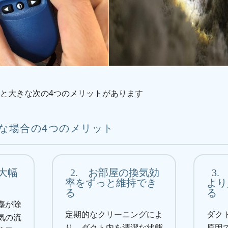
と大きな次の4つのメリットがあります
な場合の4つのメリット
大幅
2.
お部屋の換気効
3.
率をずっと維持でき
より
る
る
塵が除
定期的なクリーニングによ
ダク
気の流
り、ダクト内を清潔な状態
原因