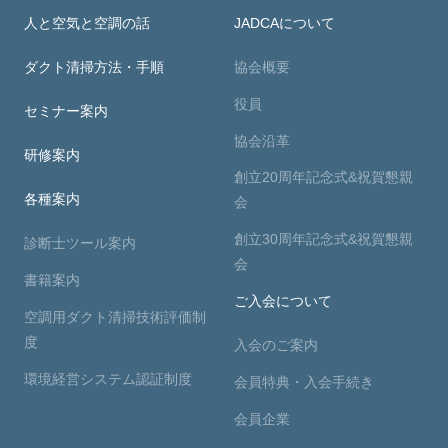
人と空気と空調の話
JADCAについて
ダクト清掃方法・手順
協会概要
役員
セミナー案内
協会沿革
研修案内
創立20周年記念式&祝賀懇親
各種案内
会
創立30周年記念式&祝賀懇親
診断士ツール案内
会
書籍案内
ご入会について
空調用ダクト清掃技術評価制
度
入会のご案内
環境経営システム認証制度
会員特典・入会手続き
会員企業