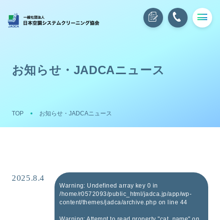
お知らせ・JADCAニュース
TOP
お知らせ・JADCAニュース
2025.8.4
Warning
: Undefined array key 0 in
/home/r0572093/public_html/jadca.jp/app/wp-
content/themes/jadca/archive.php
on line
44
Warning
: Attempt to read property "cat_name" on