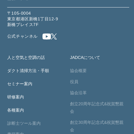
〒105-0004
東京都港区新橋1丁目12-9
新橋プレイス7F
公式チャンネル
人と空気と空調の話
JADCAについて
ダクト清掃方法・手順
協会概要
役員
セミナー案内
協会沿革
研修案内
創立20周年記念式&祝賀懇親
各種案内
会
創立30周年記念式&祝賀懇親
診断士ツール案内
会