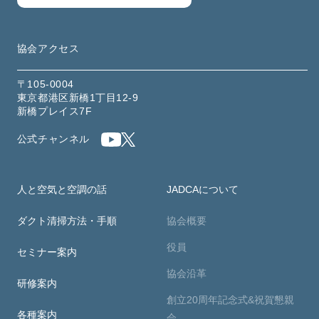
協会アクセス
〒105-0004
東京都港区新橋1丁目12-9
新橋プレイス7F
公式チャンネル
人と空気と空調の話
JADCAについて
ダクト清掃方法・手順
協会概要
役員
セミナー案内
協会沿革
研修案内
創立20周年記念式&祝賀懇親
各種案内
会