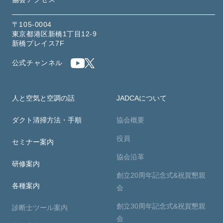
〒105-0004
東京都港区新橋1丁目12-9
新橋プレイス7F
公式チャンネル
人と空気と空調の話
JADCAについて
ダクト清掃方法・手順
協会概要
役員
セミナー案内
協会沿革
研修案内
創立20周年記念式&祝賀懇親
各種案内
会
創立30周年記念式&祝賀懇親
診断士ツール案内
会