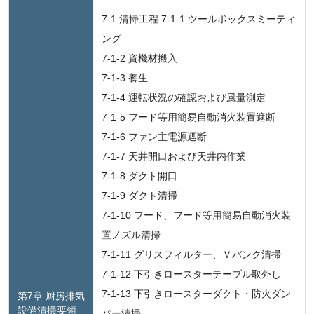
7-1 清掃工程 7-1-1 ツールボックスミーティ
ング
7-1-2 資機材搬入
7-1-3 養生
7-1-4 運転状況の確認および風量測定
7-1-5 フード等用簡易自動消火装置遮断
7-1-6 ファン主電源遮断
7-1-7 天井開口および天井内作業
7-1-8 ダクト開口
7-1-9 ダクト清掃
7-1-10 フード、フード等用簡易自動消火装
置ノズル清掃
7-1-11 グリスフィルター、Ｖバンク清掃
7-1-12 下引きロースターテーブル取外し
7-1-13 下引きロースターダクト・防火ダン
第7章 厨房排気
設備清掃要領
パー清掃