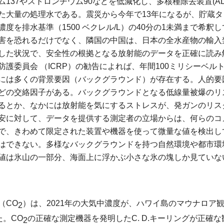
137やストロンチウム90などを低減化し、多核種除去装置(A
た大量の処理水である。震災から今年で13年になるが、貯蔵
度を排水基準（1500 ベクレル/L）の40分の1未満まで希釈
害を恐れるだけでなく、隣国の中国は、日本の全水産物の輸入
した状況で、安全性の根拠となる放射能のデータを正確に読み
護委員会 （ICRP）の勧告によれば、年間100ミリシーベルト
には多くの背景要因（バックグラウンド）が存在する。人的要
どの交絡因子がある。バックグラウンドとなる低線量被爆のリ
るとか、なかには放射能を気にするストレスが、発ガンのリス
安に対して、データを提供する測定者の立場からは、何らのコ
で、きわめて限定された装置や機器を使って微量な値を検出し
はできない。多様なバックグラウンドを持つ自然環境や都市環
値は氷山の一部分、海面上に浮かぶ小さな氷の塊しか見ていな
（CO
）は、2021年の大気中濃度が、ハワイ島のマウナロア
2
た。CO
の正確な測定機器を発明したC. D.キーリングが正確な
2