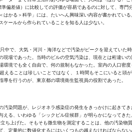
標準偏差値）に比較しての評価が容易であるのに対して、専門
＜はかる＞科学」には、たいへん興味深い内容が書かれている
スケールから作られていることを知る人は少ない。
の真只中で、大気・河川・海洋などで汚染がピークを迎えていた
の現場であった。当時のビルの空気汚染は、現在とは桁違いの
場環境でも全く自由で、何の規制もなかった。室内の人口密度
mを超えることは珍しいことではなく、１時間もそこにいると頭
指導を行うのが、東京都の環境衛生監視員の役割であった。
の汚染問題が、レジオネラ感染症の発生をきっかけに起きてき
与える、いわゆる「シックビル症候群」が明らかになってきた。
Aで立ち上げた。そもそも微生物を測定することは、他の汚染物
て、定量的に数値化するにはいくつもの越えなければならない