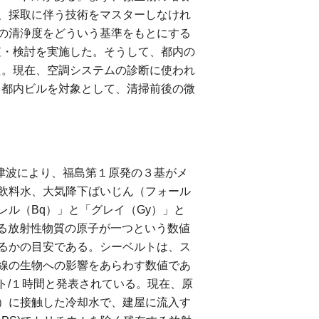
、採取に伴う技術をマスターしなけれ
の清浄度をどういう基準をもとにする
査・検討を実施した。そうして、都内の
た。現在、空調システムの診断に使われ
、都内ビルを対象として、清掃前後の微
大津波により、福島第１原発の３基がメ
飲料水、大気降下ばいじん（フォール
ル（Bq）」と「グレイ（Gy）」と
する放射性物質の原子が一つという数値
るかの目安である。シーベルトは、ス
線の生物への影響をあらわす数値であ
ト/１時間と発表されている。現在、原
）に接触した冷却水で、建屋に流入す