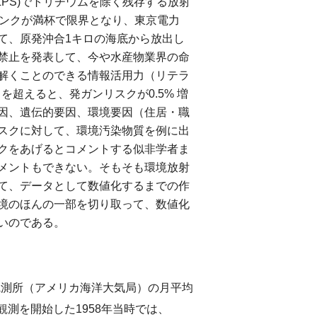
LPS)でトリチウムを除く残存する放射
タンクが満杯で限界となり、東京電力
して、原発沖合1キロの海底から放出し
禁止を発表して、今や水産物業界の命
解くことのできる情報活用力（リテラ
を超えると、発ガンリスクが0.5% 増
因、遺伝的要因、環境要因（住居・職
スクに対して、環境汚染物質を例に出
クをあげるとコメントする似非学者ま
メントもできない。そもそも環境放射
て、データとして数値化するまでの作
境のほんの一部を切り取って、数値化
いのである。
観測所（アメリカ海洋大気局）の月平均
観測を開始した1958年当時では、