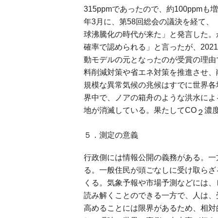
315ppmであったので、約100pp
年3月に、第58回総会の議決を経て
球沸騰化の時代が来た」と発言した。か
確率で認められる」と言ったが、20
動モデルの元となったのが受賞の理由
料削減対策や省エネ対策を推進させ、
規模な異常気候の兆候はすでに世界各
界中で、ノアの箱舟のような洪水によ
地が消滅している。果たしてCO
濃
２
５．測定の意義
行政側には情報公開の義務がある。一
る。一般住民が頭ごなしに受け取らざ
くる。気象予報や市場予測などには、
読み解くことのできる一方で、人は、
高めることには限界があるため、相対