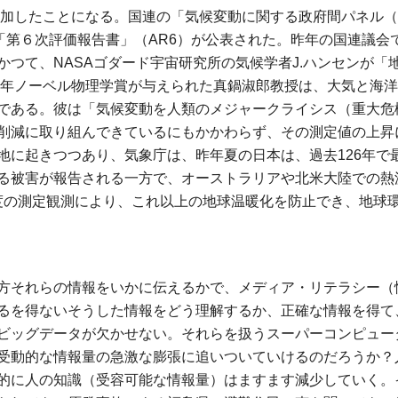
mも増加したことになる。国連の「気候変動に関する政府間パネル（IP
、「第６次評価報告書」（AR6）が公表された。昨年の国連議
つて、NASAゴダード宇宙研究所の気候学者J.ハンセンが「
21年ノーベル物理学賞が与えられた真鍋淑郎教授は、大気と海洋
である。彼は「気候変動を人類のメジャークライシス（重大危
削減に取り組んできているにもかかわらず、その測定値の上昇
地に起きつつあり、気象庁は、昨年夏の日本は、過去126年で
る被害が報告される一方で、オーストラリアや北米大陸での熱
度の測定観測により、これ以上の地球温暖化を防止でき、地球
方それらの情報をいかに伝えるかで、メディア・リテラシー（
るを得ないそうした情報をどう理解するか、正確な情報を得て
ビッグデータが欠かせない。それらを扱うスーパーコンピュータ
受動的な情報量の急激な膨張に追いついていけるのだろうか？
的に人の知識（受容可能な情報量）はますます減少していく。