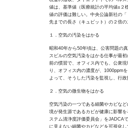
値は、基準値（医療統計の平均値±２
値の評価は難しい。中央公論新社の「
先までの長さ（キュビット）の２倍の
１．空気の汚染をはかる
昭和40年から50年頃は、公害問題
スビルの空気汚染をはかる仕事が最初
前の慣習で、オフィス内でも、公衆現
り、オフィス内の濃度が、1000pp
よって、そうした汚染を監視し、行政
２．空気の微生物をはかる
空気汚染の一つである細菌やカビなど
境が発生源であるカビが健康に影響を
ステム清浄度評価委員会」をJADC
に見えない細菌やカビなどを可視化し