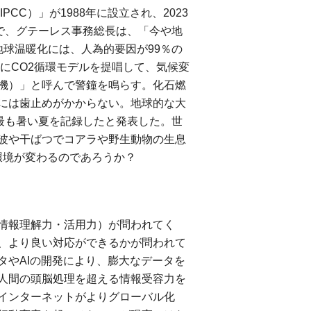
CC）」が1988年に設立され、2023
会で、グテーレス事務総長は、「今や地
地球温暖化には、人為的要因が99％の
にCO2循環モデルを提唱して、気候変
機）」と呼んで警鐘を鳴らす。化石燃
には歯止めがかからない。地球的な大
最も暑い夏を記録したと発表した。世
波や干ばつでコアラや野生動物の生息
環境が変わるのであろうか？
情報理解力・活用力）が問われてく
、より良い対応ができるかが問われて
やAIの開発により、膨大なデータを
人間の頭脳処理を超える情報受容力を
インターネットがよりグローバル化