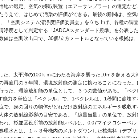
培地の選定、空気の採取装置（エアーサンプラー）の選定など
たうえで、はじめて汚染の評価ができる。最後の難関は、空気
では、「空調システム清浄度評価委員会」を立ち上げ、各種の調
清浄度として判定する「JADCAスタンダード規準」を公表し
数値は空調吹出口で、30個/立方メートルとなっている根拠は
発生した。太平洋の100ｋｍにわたる海岸を襲った10ｍを超える
の再雇用の５年間、環境放射能の測定に携わることになった。
行った。環境放射能の単位として、３つの数値がある。「ベクレ
出す能力を単位は「ベクレル」で、1ベクレルは、1秒間に崩壊
位で、身の回りの物体がどれだけ放射線のエネルギーを吸収す
人体の放射線影響の目安である。「線量当量」の単位で、放射
れ、杉並区役所前の放射能レベルは、0.07マイクロシーベル
処理水とは、１～３号機内のメルトダウンした核燃料（デブリ