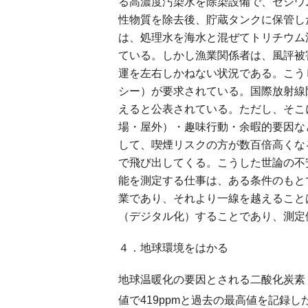
る高濃度汚染水を除染設備で、セシウム
性物質を除去後、貯蔵タンクに保管し
は、処理水を海水と混ぜてトリチウム濃
ている。しかし漁業関係者は、風評被
運を左右しかねない状況である。こう
シー）が要求されている。国際放射線防
えると公表されている。ただし、そこ
場・屋外）・趣味行動・余暇的要因な
して、喫煙リスクの方が数百倍高くな
で飛び出してくる。こうした世論の不
能を測定する仕事は、ある条件のもと
業であり、それより一線を越えること
（デジタル化）することであり、測定
４．地球環境をはかる
地球温暖化の要因とされる二酸化炭素
値で419ppmと過去の最高値を記録し