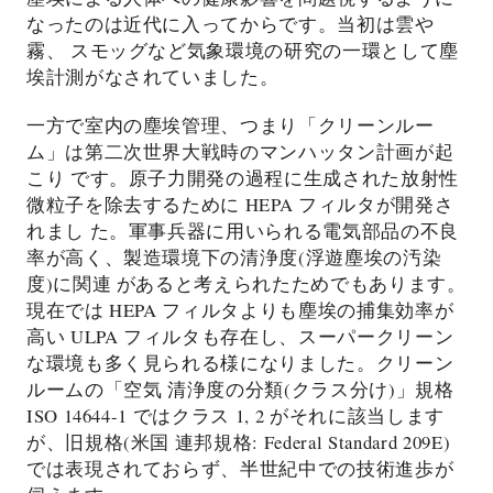
なったのは近代に入ってからです。当初は雲や
霧、 スモッグなど気象環境の研究の一環として塵
埃計測がなされていました。
一方で室内の塵埃管理、つまり「クリーンルー
ム」は第二次世界大戦時のマンハッタン計画が起
こり です。原子力開発の過程に生成された放射性
微粒子を除去するために HEPA フィルタが開発さ
れまし た。軍事兵器に用いられる電気部品の不良
率が高く、製造環境下の清浄度(浮遊塵埃の汚染
度)に関連 があると考えられたためでもあります。
現在では HEPA フィルタよりも塵埃の捕集効率が
高い ULPA フィルタも存在し、スーパークリーン
な環境も多く見られる様になりました。クリーン
ルームの「空気 清浄度の分類(クラス分け)」規格
ISO 14644-1 ではクラス 1, 2 がそれに該当します
が、旧規格(米国 連邦規格: Federal Standard 209E)
では表現されておらず、半世紀中での技術進歩が