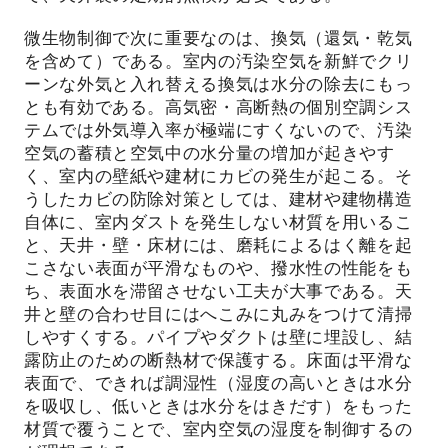
微生物制御で次に重要なのは、換気（還気・乾気
を含めて）である。室内の汚染空気を新鮮でクリ
ーンな外気と入れ替える換気は水分の除去にもっ
とも有効である。高気密・高断熱の個別空調シス
テムでは外気導入率が極端にすくないので、汚染
空気の蓄積と空気中の水分量の増加が起きやす
く、室内の壁紙や建材にカビの発生が起こる。そ
うしたカビの防除対策としては、建材や建物構造
自体に、室内ダストを発生しない材質を用いるこ
と、天井・壁・床材には、磨耗によるはく離を起
こさない表面が平滑なものや、撥水性の性能をも
ち、表面水を滞留させない工夫が大事である。天
井と壁の合わせ目にはへこみに丸みをつけて清掃
しやすくする。パイプやダクトは壁に埋設し、結
露防止のための断熱材で保護する。床面は平滑な
表面で、できれば調湿性（湿度の高いときは水分
を吸収し、低いときは水分をはきだす）をもった
材質で覆うことで、室内空気の湿度を制御するの