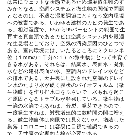
は常にウェットな状態であるため環境微生物のす
みかとなる。空調システムと微生物の関係で問題
となるのは、不適な湿度調節にともなう室内環境
への被害である。いわゆる建材のカビの発生であ
る。相対湿度で、65から95パーセントの範囲で生
育する真菌類であるカビは空調システム内を最適
な生息場としており、空気の汚染原因のひとつで
ある。室内環境には、いたるところにミクロン単
位（１mmの１千分の１）の微生物にとって生育で
きる水がある。それらは、結露水、表面水・凝集
水などの建材表面の水、空調内のドレイン水など
の排水である。天井裏に埋設された空調のドレイ
ン水のたまり水が硬く膜状のバイオフィルム（微
生物膜）を作り排水口をふさいで、水もれを起こ
す原因となるトラブルが頻発している。微生物は
一滴の水滴でもあれば、分裂、発芽できるので、
一度発生すれば、対数増殖的に数時間の間に増え
る。微生物自体は肉眼では見えないが、増殖した
集落（コロニー）は容易に目視で確認できるの
で、天井裏の定期的点検が必要である。