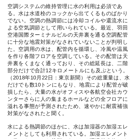
空調システムの維持管理に水の利用は必須であ
る。水は水道栓のコックから出てくるものばかり
でない。空調の熱調節には冷却コイルや還流水に
よる空気調節として用いられている。最近、羽田
空港国際ターミナルビルの天井裏を通る空調配管
に十分な地震対策がなされていないことが判明し
た。空調用の水は、配管内を循環し、冷風や温風
を作り各階フロアを空調している。その配管は天
井裏をくまなく通っており、その総延長は、二階
部分だけで合計12キロメートルにも及ぶという。
（2018年10月22日：東京新聞）その総重量は、水
だけでも数10トンにもなり、地震により配管が破
損したら、大量の水がオフィスや各航空会社カウ
ンターさらに人の集まるホールなどの全フロアに
溢れる事態が予測されたため、速やかに耐震補強
対策がなされたと聞く。
水による熱調節のほかに、水は加湿器の加湿エレ
メントとしても利用されている。加湿エレメント